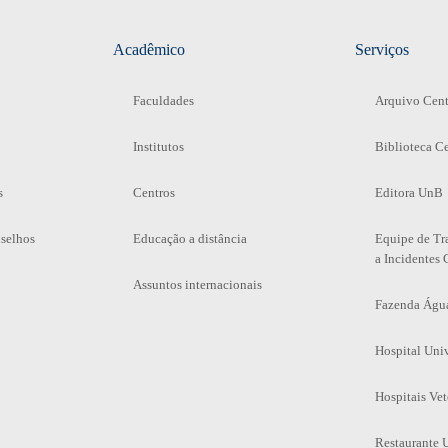
Acadêmico
Serviços
Faculdades
Arquivo Cent
Institutos
Biblioteca Ce
s
Centros
Editora UnB
selhos
Educação a distância
Equipe de Tr
a Incidentes 
Assuntos internacionais
Fazenda Águ
Hospital Univ
Hospitais Vet
Restaurante U