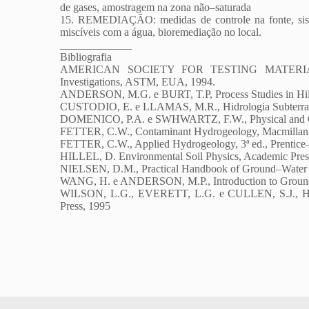
de gases, amostragem na zona não–saturada
15. REMEDIAÇÃO: medidas de controle na fonte, sist
miscíveis com a água, bioremediação no local.
_____________
Bibliografia
AMERICAN SOCIETY FOR TESTING MATERIALS,
Investigations, ASTM, EUA, 1994.
ANDERSON, M.G. e BURT, T.P, Process Studies in Hills
CUSTODIO, E. e LLAMAS, M.R., Hidrologia Subterrane
DOMENICO, P.A. e SWHWARTZ, F.W., Physical and Che
FETTER, C.W., Contaminant Hydrogeology, Macmillan
FETTER, C.W., Applied Hydrogeology, 3ª ed., Prentice
HILLEL, D. Environmental Soil Physics, Academic Pre
NIELSEN, D.M., Practical Handbook of Ground–Water Mo
WANG, H. e ANDERSON, M.P., Introduction to Groundw
WILSON, L.G., EVERETT, L.G. e CULLEN, S.J., Han
Press, 1995