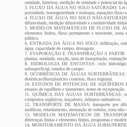
umidade, histerese, medição de umidade e potencial da á
3. FLUXO DA ÁGUA NO SOLO SATURADO: Lei de Darcy,
porosidade, homogeneidade e isotropia, equações fluxo s
4. FLUXO DE ÁGUA NO SOLO NÃO-SATURADO: condut
difusividade, medição difusividade e condutividade hidrá
5. MODELOS MATEMÁTICOS DE FLUXO DE ÁGUAS S
elementos finitos, fluxo permanente e transiente, zona
público.
6. ENTRADA DA ÁGUA NO SOLO: infiltração, estratific
água, capacidade de campo, drenagem.
7. EVAPORAÇÃO E TRANSPIRAÇÃO A PARTIR DOS SOL
plantas, umidade, sucção, taxa de transpiração, estimaçõe
8. HIDROLOGIA DE ENCOSTAS: ciclo hidrológico em
subsuperficial, estudos de campo.
9. OCORRÊNCIA DE ÁGUAS SUBTERRÂNEAS: aspectos 
desérticas/ilhas/planícies costeiras, fluxo regional.
10. ESTUDOS DE POTENCIAL DE AQÜÍFEROS E PR
ensaios de equilíbrio e transientes, testes de recuperação.
11. QUÍMICA DAS ÁGUAS SUBTERRÂNEAS: reações qu
compostos orgânicos, traçadores, isótopos radioativos.
12. TRANSPORTE DE MASSA: transporte por difusão
analíticas, retardamento, atenuação de solutos, zona não–
13. MODELOS MATEMÁTICOS DE TRANSPORTE D
diferenças finitas e elementos finitos, programas e model
14. MONITORAMENTO DA ÁGUA SUBSUPERFICIAL: po