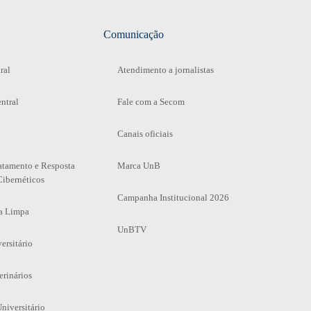
Comunicação
ral
Atendimento a jornalistas
ntral
Fale com a Secom
Canais oficiais
atamento e Resposta
Marca UnB
Cibernéticos
Campanha Institucional 2026
a Limpa
UnBTV
ersitário
erinários
niversitário