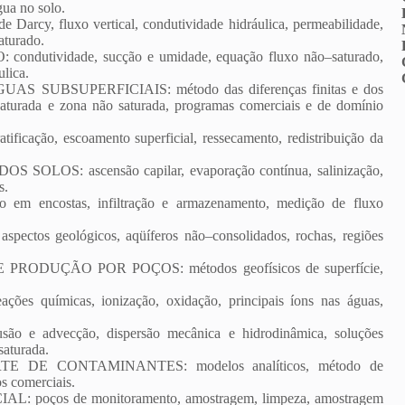
gua no solo.
 fluxo vertical, condutividade hidráulica, permeabilidade,
aturado.
ividade, sucção e umidade, equação fluxo não–saturado,
ulica.
UBSUPERFICIAIS: método das diferenças finitas e dos
 saturada e zona não saturada, programas comerciais e de domínio
ação, escoamento superficial, ressecamento, redistribuição da
OS: ascensão capilar, evaporação contínua, salinização,
s.
 encostas, infiltração e armazenamento, medição de fluxo
geológicos, aqüíferos não–consolidados, rochas, regiões
ODUÇÃO POR POÇOS: métodos geofísicos de superfície,
ímicas, ionização, oxidação, principais íons nas águas,
 e advecção, dispersão mecânica e hidrodinâmica, soluções
saturada.
E CONTAMINANTES: modelos analíticos, método de
os comerciais.
ços de monitoramento, amostragem, limpeza, amostragem