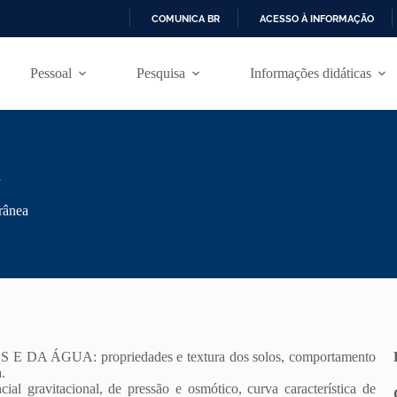
COMUNICA BR
ACESSO À INFORMAÇÃO
I
R
Pessoal
Pesquisa
Informações didáticas
P
A
R
A
O
C
O
a
N
T
rânea
E
Ú
D
O
A ÁGUA: propriedades e textura dos solos, comportamento
a.
 gravitacional, de pressão e osmótico, curva característica de