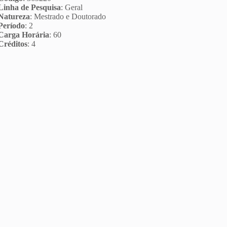
Linha de Pesquisa
: Geral
Natureza
: Mestrado e Doutorado
Período
: 2
Carga Horária
: 60
Créditos
: 4