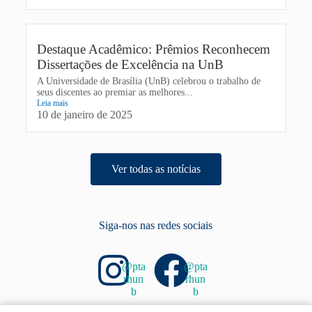
Destaque Acadêmico: Prêmios Reconhecem
Dissertações de Excelência na UnB
A Universidade de Brasília (UnB) celebrou o trabalho de
seus discentes ao premiar as melhores...
Leia mais
10 de janeiro de 2025
Ver todas as notícias
Siga-nos nas redes sociais
@pta
@pta
rhun
rhun
b
b