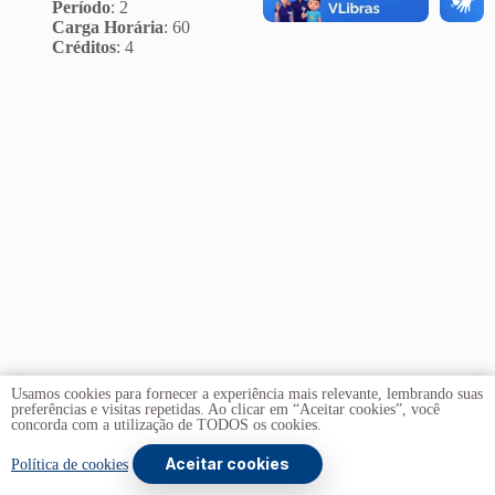
Período
: 2
Carga Horária
: 60
Créditos
: 4
Usamos cookies para fornecer a experiência mais relevante, lembrando suas
preferências e visitas repetidas. Ao clicar em “Aceitar cookies”, você
concorda com a utilização de TODOS os cookies.
Aceitar cookies
Copyright © 2026 -
Universidade de Brasília
. Todos os
Política de cookies
direitos reservados.